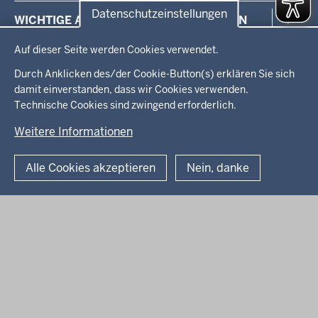
MZEB
Pressemitteilungen & Presseinformationen
Datenschutzeinstellungen
WICHTIGE ADRESSEN & ANLAUFSTELLEN
Selbsthilfe
Pressefotos
Datenschutzeinstellungen
Recht und Gesetz
Pressekontakt
Auf dieser Seite werden Cookies verwendet.
Koordinierungsstelle
Wichtige Adressen
BROSCHÜRENSERVICE & NEWSLETTER
Monitoring- und Beschwerdestelle
Durch Anklicken des/der Cookie-Button(s) erklären Sie sich
Kommunale Beauftragte
damit einverstanden, dass wir Cookies verwenden.
Broschürenservice
Beratung EUTB®
Technische Cookies sind zwingend erforderlich.
Newsletter
© 2026 Beauftragte für Menschen mit Behinderung sowie für
MZEB
Patientinnen und Patienten in NRW
Weitere Informationen
Ombudsstelle
Fußzeile
Datenschutz
Impressum
Anfahrt
Alle Cookies akzeptieren
Nein, danke