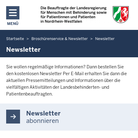
Direkt zum Inhalt
MENÜ
NAVIGATION AKTIVIEREN/DEAKTIVIEREN: HAUPTMENÜ
Startseite
Broschürenservice & Newsletter
Newsletter
Sie
befinden
Newsletter
sich
hier
Sie wollen regelmäßige Informationen? Dann bestellen Sie
den kostenlosen Newsletter Per E-Mail erhalten Sie dann die
aktuellen Pressemitteilungen und Informationen über die
vielfältigen Aktivitäten der Landesbehinderten- und
Patientenbeauftragten.
Newsletter
abonnieren