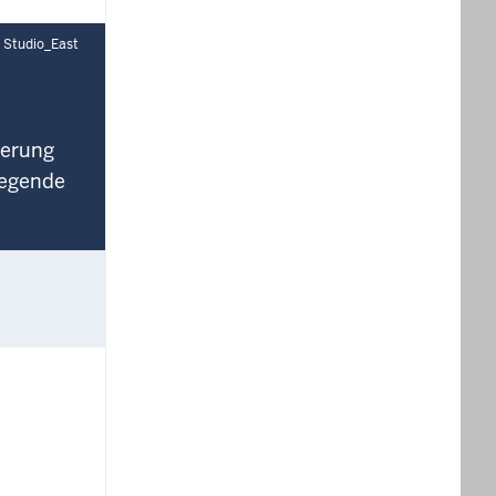
 Studio_East
derung
legende