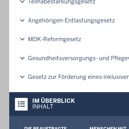
Teilhabestärkungsgesetz
Angehörigen-Entlastungsgesetz
MDK-Reformgesetz
Gesundheitsversorgungs- und Pfleg
Gesetz zur Förderung eines inklusive
Überblick:
IM ÜBERBLICK
Inhalte
INHALT
Menü
DIE BEAUFTRAGTE
MENSCHEN MIT