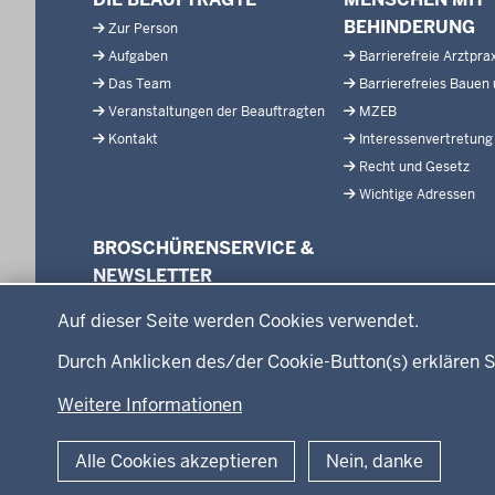
in
BEHINDERUNG
Zur Person
der
Aufgaben
Barrierefreie Arztpra
Fußzeile
Das Team
Barrierefreies Bauen
Veranstaltungen der Beauftragten
MZEB
Kontakt
Interessenvertretung
Recht und Gesetz
Wichtige Adressen
BROSCHÜRENSERVICE &
NEWSLETTER
Datenschutzeinstellungen
Broschürenservice
Auf dieser Seite werden Cookies verwendet.
Newsletter
Durch Anklicken des/der Cookie-Button(s) erklären S
Weitere Informationen
© 2026 Beauftragte für Menschen mit Behinderung sowie für Patien
Alle Cookies akzeptieren
Nein, danke