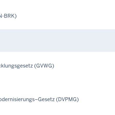
UN-BRK)
cklungsgesetz (GVWG)
odernisierungs–Gesetz (DVPMG)