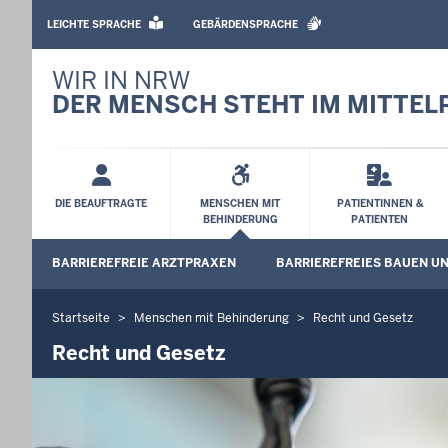
BARRIEREARME
SPRACHEN
LEICHTE SPRACHE
GEBÄRDENSPRACHE
WIR IN NRW
DER MENSCH STEHT IM MITTEL
Hauptmenü
DIE BEAUFTRAGTE
MENSCHEN MIT
PATIENTINNEN &
BEHINDERUNG
PATIENTEN
Sekundärmenü
BARRIEREFREIE ARZTPRAXEN
BARRIEREFREIES BAUEN U
Startseite
Menschen mit Behinderung
Recht und Gesetz
Sie
befinden
Recht und Gesetz
sich
hier