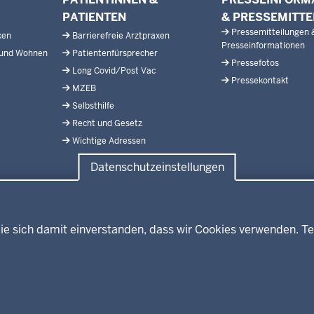
PATIENTEN
& PRESSEMITTE
Pressemitteilungen 
xen
Barrierefreie Arztpraxen
Presseinformationen
 und Wohnen
Patientenfürsprecher
Pressefotos
Long Covid/Post Vac
Pressekontakt
MZEB
Selbsthilfe
Recht und Gesetz
Wichtige Adressen
Datenschutzeinstellungen
ie sich damit einverstanden, dass wir Cookies verwenden. Te
tinnen und Patienten in NRW
Fußzeile