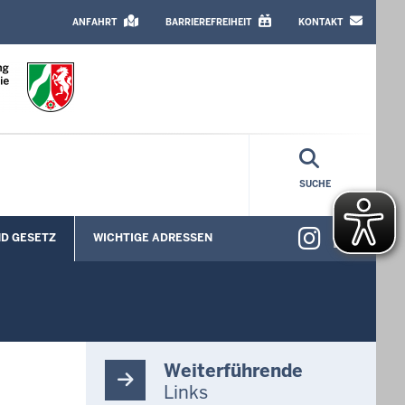
HEADER
TOP
ANFAHRT
BARRIEREFREIHEIT
KONTAKT
MENU
SUCHE
Instag
Lin
D GESETZ
WICHTIGE ADRESSEN
Weiterführende
Links