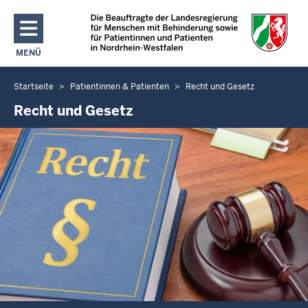
Direkt zum Inhalt
MENÜ
NAVIGATION AKTIVIEREN/DEAKTIVIEREN: HAUPTMENÜ
Startseite
Patientinnen & Patienten
Recht und Gesetz
Sie
befinden
Recht und Gesetz
sich
hier