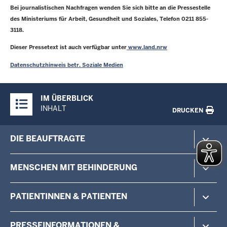
Bei journalistischen Nachfragen wenden Sie sich bitte an die Pressestelle
des Ministeriums für Arbeit, Gesundheit und Soziales, Telefon 0211 855-
3118.
Dieser Pressetext ist auch verfügbar unter
www.land.nrw
Datenschutzhinweis betr. Soziale Medien
Überblick:
IM ÜBERBLICK
Inhalte
INHALT
DRUCKEN
Menü
DIE BEAUFTRAGTE
in
der
Zur Person
MENSCHEN MIT BEHINDERUNG
Fußzeile
Aufgaben
Das Team
Barrierefreie Arztpraxen
PATIENTINNEN & PATIENTEN
Veranstaltungen der Beauftragten
Barrierefreies Bauen und Wohnen
Kontakt
MZEB
Barrierefreie Arztpraxen
PRESSEINFORMATIONEN &