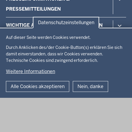
Interessenvertretung
Patientenfürsprecher
Recht und Gesetz
PRESSEMITTEILUNGEN
Long Covid/Post Vac
Wichtige Adressen
MZEB
Pressemitteilungen & Presseinformationen
Datenschutzeinstellungen
WICHTIGE ADRESSEN & ANLAUFSTELLEN
Selbsthilfe
Pressefotos
Datenschutzeinstellungen
Recht und Gesetz
Pressekontakt
Auf dieser Seite werden Cookies verwendet.
Koordinierungsstelle
Wichtige Adressen
BROSCHÜRENSERVICE & NEWSLETTER
Monitoring- und Beschwerdestelle
Durch Anklicken des/der Cookie-Button(s) erklären Sie sich
Kommunale Beauftragte
damit einverstanden, dass wir Cookies verwenden.
Broschürenservice
Beratung EUTB®
Technische Cookies sind zwingend erforderlich.
Newsletter
© 2026 Beauftragte für Menschen mit Behinderung sowie für
MZEB
Patientinnen und Patienten in NRW
Weitere Informationen
Ombudsstelle
Fußzeile
Datenschutz
Impressum
Anfahrt
Alle Cookies akzeptieren
Nein, danke