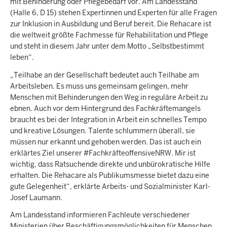
mit Behinderung oder Pflegebedarf vor. Am Landesstand
(Halle 6, D 15) stehen Expertinnen und Experten für alle Fragen
zur Inklusion in Ausbildung und Beruf bereit. Die Rehacare ist
die weltweit größte Fachmesse für Rehabilitation und Pflege
und steht in diesem Jahr unter dem Motto „Selbstbestimmt
leben“.
„Teilhabe an der Gesellschaft bedeutet auch Teilhabe am
Arbeitsleben. Es muss uns gemeinsam gelingen, mehr
Menschen mit Behinderungen den Weg in reguläre Arbeit zu
ebnen. Auch vor dem Hintergrund des Fachkräftemangels
braucht es bei der Integration in Arbeit ein schnelles Tempo
und kreative Lösungen. Talente schlummern überall, sie
müssen nur erkannt und gehoben werden. Das ist auch ein
erklärtes Ziel unserer #FachkräfteoffensiveNRW. Mir ist
wichtig, dass Ratsuchende direkte und unbürokratische Hilfe
erhalten. Die Rehacare als Publikumsmesse bietet dazu eine
gute Gelegenheit“, erklärte Arbeits- und Sozialminister Karl-
Josef Laumann.
Am Landesstand informieren Fachleute verschiedener
Ministerien über Beschäftigungsmöglichkeiten für Menschen